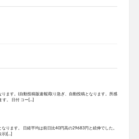
なります。(自動投稿版速報)取り急ぎ、自動投稿となります。所感
。 日付 コー[…]
となります。 日経平均は前日比40円高の29683円と続伸でした。
)[…]