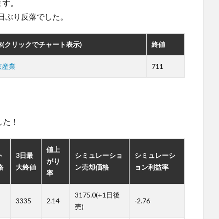
ます。
4日ぶり反落でした。
称(クリックでチャート表示)
終値
京産業
711
。
ました！
値上
ト
3日最
シミュレーショ
シミュレーシ
がり
格
大終値
ン売却価格
ョン利益率
率
3175.0(+1日後
3335
2.14
-2.76
売)