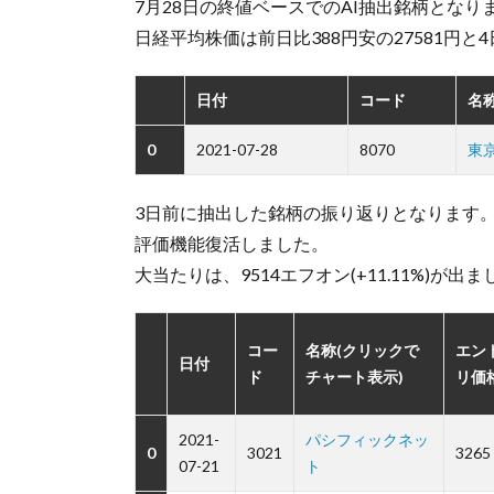
7月28日の終値ベースでのAI抽出銘柄となり
日経平均株価は前日比388円安の27581円と
日付
コード
名
0
2021-07-28
8070
東
3日前に抽出した銘柄の振り返りとなります
評価機能復活しました。
大当たりは、9514エフオン(+11.11%)が出
コー
名称(クリックで
エン
日付
ド
チャート表示)
リ価
2021-
パシフィックネッ
0
3021
3265
07-21
ト