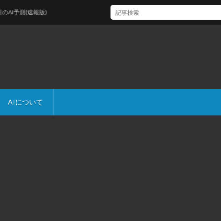
予測(速報版)
AIについて