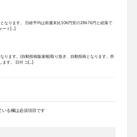
柄となります。 日経平均は前週末比106円安の28676円と続落で
ート[…]
となります。(自動投稿版速報)取り急ぎ、自動投稿となります。所
す。 日付 コ[…]
ている欄は必須項目です