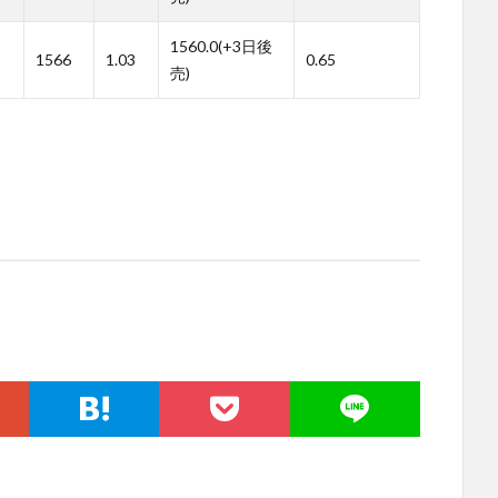
1560.0(+3日後
1566
1.03
0.65
売)
。