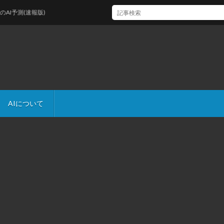
予測(速報版)
AIについて