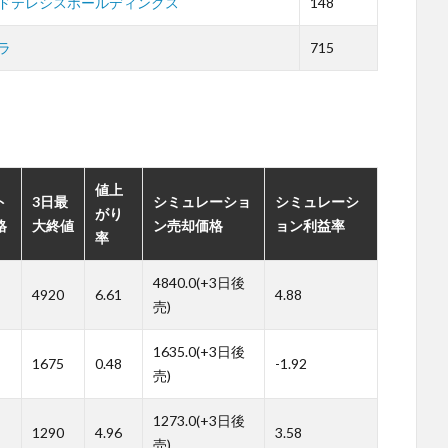
ドテレシスホールディングス
148
ラ
715
。
値上
ト
3日最
シミュレーショ
シミュレーシ
がり
格
大終値
ン売却価格
ョン利益率
率
4840.0(+3日後
4920
6.61
4.88
売)
1635.0(+3日後
1675
0.48
-1.92
売)
1273.0(+3日後
1290
4.96
3.58
売)