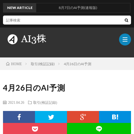
NEW ARTICLE
8月7日のAI予測(速報版)
取引(検証記録)
4月26日のAI予測
HOME
こ
4月26日のAI予測
の
検
2021.04.26
取引(検証記録)
ブ
証
AI
ロ
方
に