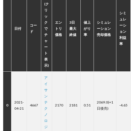
(ク
リ
シミ
ッ
ュレ
ク
エン
3日
値上
シミュレ
コー
ーシ
日付
で
トリ
最大
がり
ーション
ド
ョン
チ
価格
終値
率
売却価格
利益
ャ
率
ー
ト
表
示)
ア
イ
サ
ン
2021-
テ
2069.0(+1
0
4667
2170
2181
0.51
-4.65
04-21
ク
日後売)
ノ
ロ
ジ