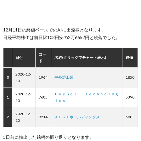
12月11日の終値ベースでのAI抽出銘柄となります。
日経平均株価は前日比103円安の2万6652円と続落でした。
コー
日付
名称(クリックでチャート表示)
終値
ド
2020-12-
0
1964
中外炉工業
1850
10
2020-12-
ＢｕｙＳｅｌｌ Ｔｅｃｈｎｏｌｏｇ
1
7685
5390
10
ｉｅｓ
2020-12-
2
8214
ＡＯＫＩホールディングス
500
10
3日前に抽出した銘柄の振り返りとなります。