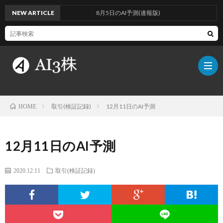
NEW ARTICLE
8月5日のAI予測(速報版)
取引(検証記録)
12月11日のAI予測
HOME
こ
12月11日のAI予測
の
検
2020.12.11
取引(検証記録)
ブ
証
AI
ロ
方
に