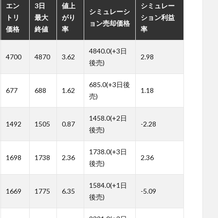
エン
3日
値上
シミュレー
シミュレーシ
トリ
最大
がり
ション利益
ョン売却価格
価格
終値
率
率
4840.0(+3日
4700
4870
3.62
2.98
後売)
685.0(+3日後
677
688
1.62
1.18
売)
1458.0(+2日
1492
1505
0.87
-2.28
後売)
1738.0(+3日
1698
1738
2.36
2.36
後売)
1584.0(+1日
1669
1775
6.35
-5.09
後売)