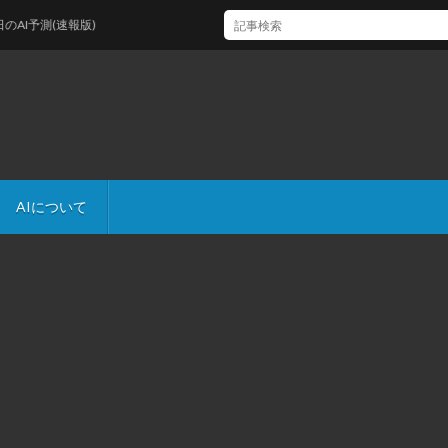
I予測(速報版)
AIについて